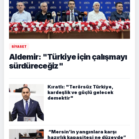
SİYASET
Aldemir: "Türkiye için çalışmayı
sürdüreceğiz"
Kıratlı: "Terörsüz Türkiye,
kardeşlik ve güçlü gelecek
demektir"
“Mersin’in yangınlara karşı
hazırlık kapasitesi ne düzeyde”