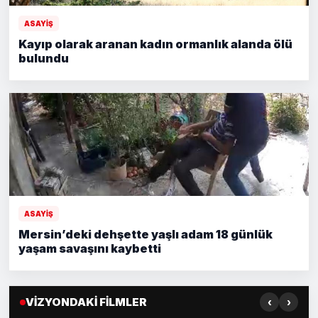
ASAYİŞ
Kayıp olarak aranan kadın ormanlık alanda ölü
bulundu
ASAYİŞ
Mersin’deki dehşette yaşlı adam 18 günlük
yaşam savaşını kaybetti
‹
›
VİZYONDAKİ FİLMLER