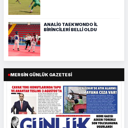
ANALİG TAEKWONDO İL
BİRİNCİLERİ BELLİ OLDU
MERSIN GÜNLÜK GAZETESI