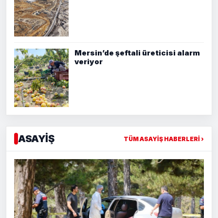
Mersin’de şeftali üreticisi alarm
veriyor
ASAYİŞ
TÜM ASAYİŞ HABERLERİ ›