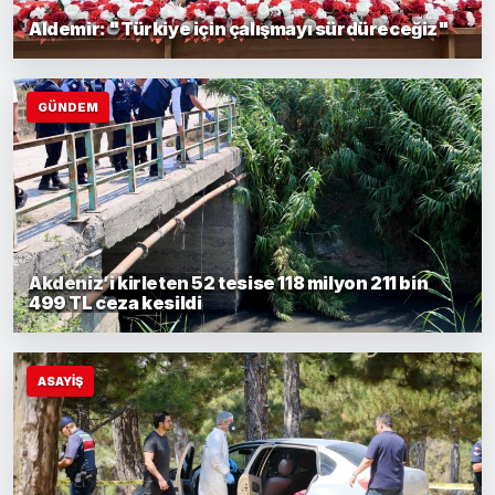
Aldemir: "Türkiye için çalışmayı sürdüreceğiz"
GÜNDEM
Akdeniz’i kirleten 52 tesise 118 milyon 211 bin
499 TL ceza kesildi
ASAYİŞ