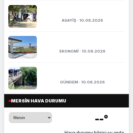
Kayıp olarak aranan kadın ormanlık
alanda ölü bulundu
ASAYİŞ · 10.08.2026
Çukurova Havalimanı 2 yılda 10,57
milyon yolcuyu ağırladı
EKONOMİ · 10.08.2026
Akdeniz’i kirleten 52 tesise 118 milyon
211 bin 499 TL ceza...
GÜNDEM · 10.08.2026
MERSIN HAVA DURUMU
--°
🌡️
Hava durumu bilgisi şu anda