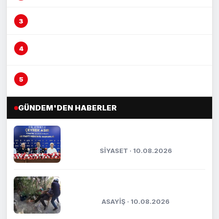
Mersin’de yağmur suyu altyapısı güçleniyor
Boğazına lokma kaçan vatandaşı Heimlich
manevrası kurtardı
"Kilikya Yolu, Mersin’in turizmde yeni
kalkınma rotası olacak"
GÜNDEM'DEN HABERLER
Aldemir: "Türkiye için çalışmayı
sürdüreceğiz"
SİYASET · 10.08.2026
Mersin’deki dehşette yaşlı adam 18
günlük yaşam savaşını...
ASAYİŞ · 10.08.2026