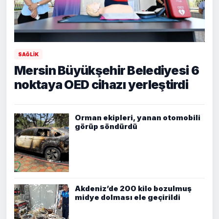
SAĞLIK
Mersin Büyükşehir Belediyesi 6
noktaya OED cihazı yerleştirdi
Orman ekipleri, yanan otomobili
görüp söndürdü
Akdeniz’de 200 kilo bozulmuş
midye dolması ele geçirildi