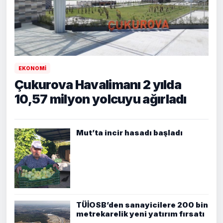
EKONOMİ
Çukurova Havalimanı 2 yılda
10,57 milyon yolcuyu ağırladı
Mut’ta incir hasadı başladı
TÜİOSB’den sanayicilere 200 bin
metrekarelik yeni yatırım fırsatı