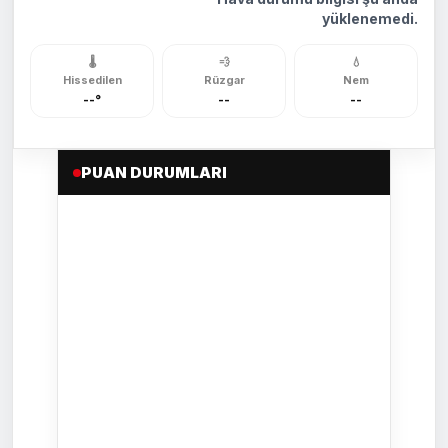
yüklenemedi.
🌡️
💨
💧
Hissedilen
Rüzgar
Nem
--°
--
--
PUAN DURUMLARI