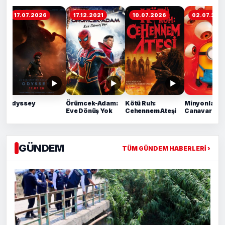
17.12.2021
10.07.2026
02.07.2026
11.07.2026
▶
▶
▶
Örümcek-Adam:
Kötü Ruh:
Minyonlar ve
Moana
Eve Dönüş Yok
Cehennem Ateşi
Canavarlar
GÜNDEM
TÜM GÜNDEM HABERLERİ ›