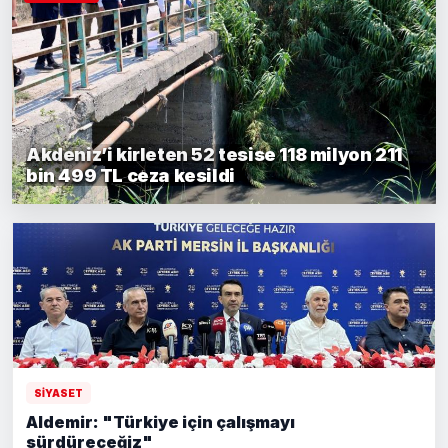
Akdeniz’i kirleten 52 tesise 118 milyon 211
bin 499 TL ceza kesildi
SİYASET
Aldemir: "Türkiye için çalışmayı
sürdüreceğiz"