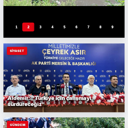
1
2
3
4
5
6
7
8
9
10
SİYASET
Aldemir: "Türkiye için çalışmayı
sürdüreceğiz"
GÜNDEM