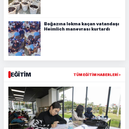
Boğazına lokma kaçan vatandaşı
Heimlich manevrası kurtardı
EĞİTİM
TÜM EĞİTİM HABERLERİ ›