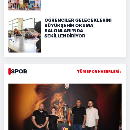
ÖĞRENCİLER GELECEKLERİNİ
BÜYÜKŞEHİR OKUMA
SALONLARI’NDA
ŞEKİLLENDİRİYOR
SPOR
TÜM SPOR HABERLERİ ›