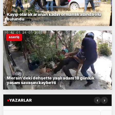
Kayıp olarak aranan kadın ormanlık alanda ölü
bulundu
ASAYİŞ
Mersin’deki dehşette yaşlı adam 18 günlük
yaşam savaşını kaybetti
‹
›
YAZARLAR