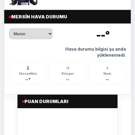
MERSIN HAVA DURUMU
--°
🌡️
Hava durumu bilgisi şu anda
yüklenemedi.
🌡️
💨
💧
Hissedilen
Rüzgar
Nem
--°
--
--
PUAN DURUMLARI