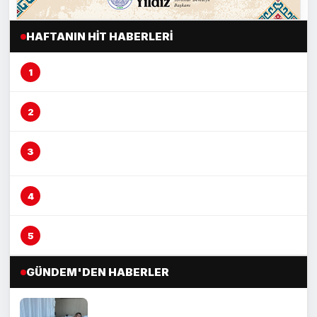
HAFTANIN HIT HABERLERI
Mersin’de şeftali üreticisi alarm veriyor
Mersin’de fırın çalışanına otomobil çarptı
Vicdansız sürücü ‘kasten öldürmeye
teşebbüs’ suçundan tutuklandı
Kasklı şüpheli, tantunicide oturan şahsı vurdu
Mersin’de yağmur suyu altyapısı güçleniyor
GÜNDEM'DEN HABERLER
Kaza anı kameraya yansımıştı:
Yaşadığı dehşet anlarını anlattı