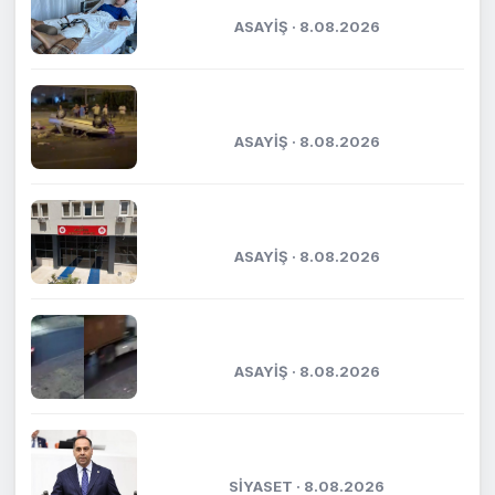
ASAYİŞ · 8.08.2026
Otomobil park halindeki araca çarptı:
5 yaralı
ASAYİŞ · 8.08.2026
Kasten öldürmeye teşebbüs şüphelisi
tutuklandı
ASAYİŞ · 8.08.2026
Mersin’de tırın çarptığı araç
metrelerce sürüklendi
ASAYİŞ · 8.08.2026
Kıratlı: "Terörsüz Türkiye, kardeşlik
ve güçlü gelecek demektir"
SİYASET · 8.08.2026