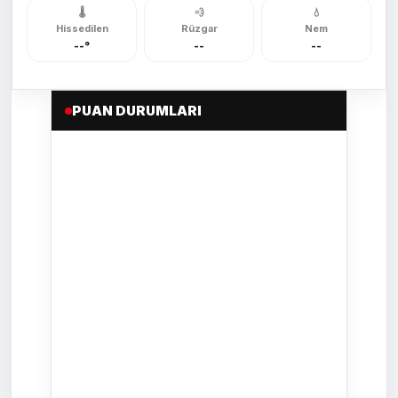
🌡️
💨
💧
Hissedilen
Rüzgar
Nem
--°
--
--
PUAN DURUMLARI