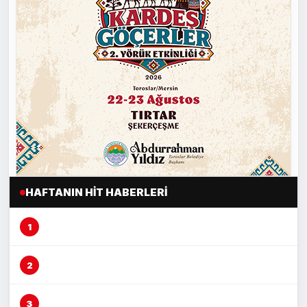
HAFTANIN HIT HABERLERI
Mersin’de şeftali üreticisi alarm veriyor
Mersin’de fırın çalışanına otomobil çarptı
Vicdansız sürücü ‘kasten öldürmeye