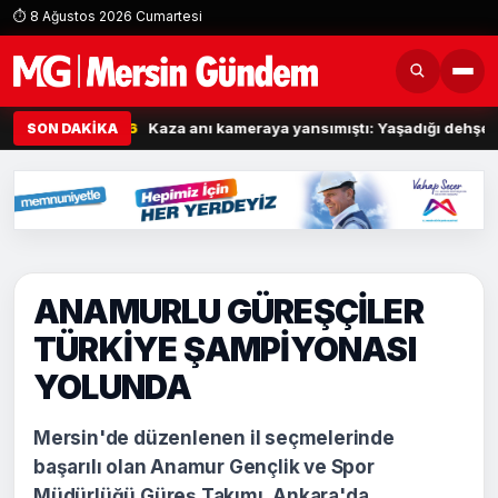
⏱ 8 Ağustos 2026 Cumartesi
 yaralı
07:26
Kaza anı kameraya yansımıştı: Yaşadığı dehşet anların
SON DAKİKA
ANAMURLU GÜREŞÇİLER
TÜRKİYE ŞAMPİYONASI
YOLUNDA
Mersin'de düzenlenen il seçmelerinde
başarılı olan Anamur Gençlik ve Spor
Müdürlüğü Güreş Takımı, Ankara'da