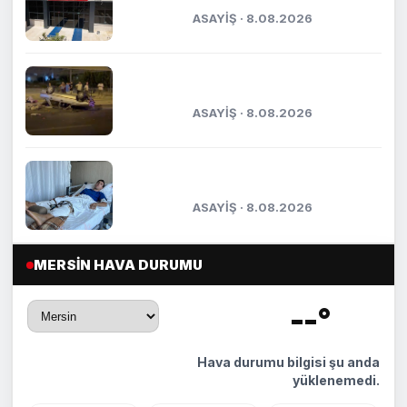
ASAYİŞ · 8.08.2026
Otomobil park halindeki araca çarptı:
5 yaralı
ASAYİŞ · 8.08.2026
Kaza anı kameraya yansımıştı:
Yaşadığı dehşet anlarını anlattı
ASAYİŞ · 8.08.2026
MERSIN HAVA DURUMU
--°
🌡️
Hava durumu bilgisi şu anda
yüklenemedi.