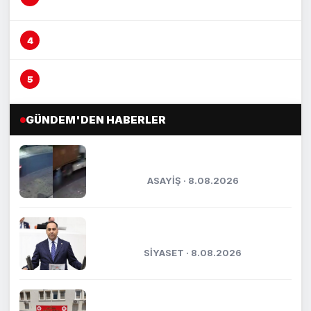
teşebbüs’ suçundan tutuklandı
Mersin’de yağmur suyu altyapısı güçleniyor
Boğazına lokma kaçan vatandaşı Heimlich
manevrası kurtardı
GÜNDEM'DEN HABERLER
Mersin’de tırın çarptığı araç
metrelerce sürüklendi
ASAYİŞ · 8.08.2026
Kıratlı: "Terörsüz Türkiye, kardeşlik
ve güçlü gelecek demektir"
SİYASET · 8.08.2026
Kasten öldürmeye teşebbüs şüphelisi
tutuklandı