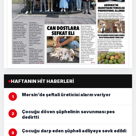
HAFTANIN HIT HABERLERI
Mersin’de şeftali üreticisi alarm veriyor
Çocuğu döven şüphelinin savunması pes
dedirtti
Çocuğu darp eden şüpheli adliyeye sevk edildi