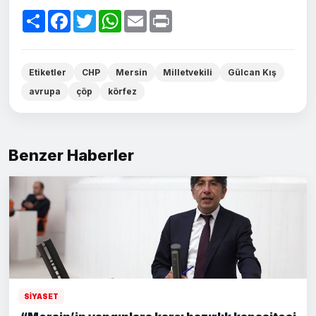
Paylaş
Facebook
Twitter
WhatsApp
Email
Print
Etiketler
CHP
Mersin
Milletvekili
Gülcan Kış
avrupa
çöp
körfez
Benzer Haberler
SİYASET