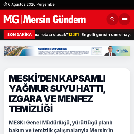
⏱ 6 Ağustos 2026 Perşembe
yeni kalkınma rotası olacak"
12:51
Engelli gencin umre hayali gerçe
SON DAKİKA
MESKİ’DEN KAPSAMLI
YAĞMUR SUYU HATTI,
IZGARA VE MENFEZ
TEMİZLİĞİ
MESKİ Genel Müdürlüğü, yürüttüğü planlı
bakım ve temizlik çalışmalarıyla Mersin’in