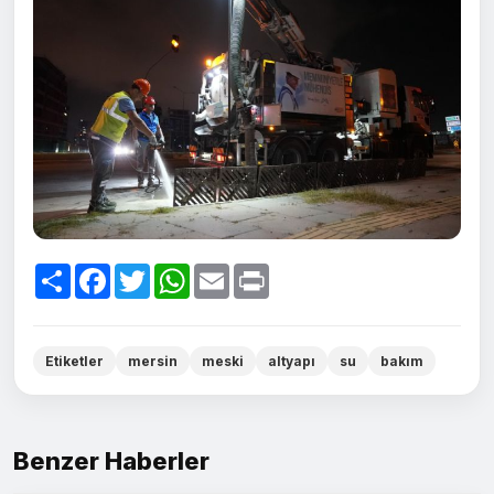
Paylaş
Facebook
Twitter
WhatsApp
Email
Print
Etiketler
mersin
meski
altyapı
su
bakım
Benzer Haberler