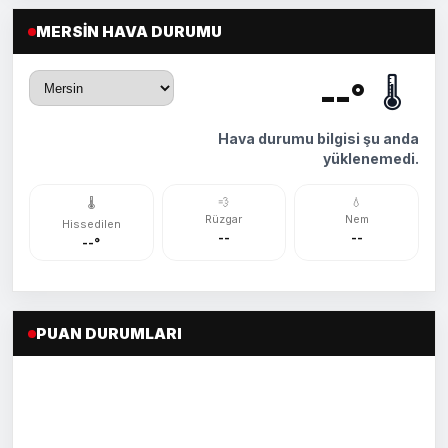
MERSIN HAVA DURUMU
🌡️
--°
Hava durumu bilgisi şu anda
yüklenemedi.
💨
💧
🌡️
Rüzgar
Nem
Hissedilen
--
--
--°
PUAN DURUMLARI