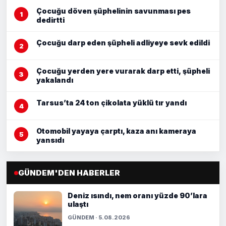
Çocuğu döven şüphelinin savunması pes
dedirtti
Çocuğu darp eden şüpheli adliyeye sevk edildi
Çocuğu yerden yere vurarak darp etti, şüpheli
yakalandı
Tarsus’ta 24 ton çikolata yüklü tır yandı
Otomobil yayaya çarptı, kaza anı kameraya
yansıdı
GÜNDEM'DEN HABERLER
Deniz ısındı, nem oranı yüzde 90’lara
ulaştı
GÜNDEM · 5.08.2026