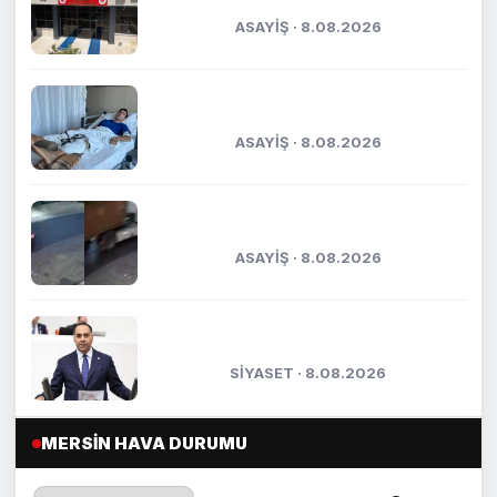
ASAYİŞ · 8.08.2026
Kaza anı kameraya yansımıştı:
Yaşadığı dehşet anlarını anlattı
ASAYİŞ · 8.08.2026
Mersin’de tırın çarptığı araç
metrelerce sürüklendi
ASAYİŞ · 8.08.2026
Kıratlı: "Terörsüz Türkiye, kardeşlik
ve güçlü gelecek demektir"
SİYASET · 8.08.2026
MERSIN HAVA DURUMU