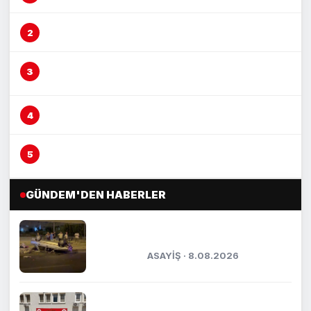
Mersin’de fırın çalışanına otomobil çarptı
Vicdansız sürücü ‘kasten öldürmeye
teşebbüs’ suçundan tutuklandı
Mersin’de yağmur suyu altyapısı güçleniyor
Boğazına lokma kaçan vatandaşı Heimlich
manevrası kurtardı
GÜNDEM'DEN HABERLER
Otomobil park halindeki araca çarptı:
5 yaralı
ASAYİŞ · 8.08.2026
Kasten öldürmeye teşebbüs şüphelisi
tutuklandı