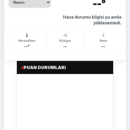
--°
🌡️
Hava durumu bilgisi şu anda
yüklenemedi.
🌡️
💨
💧
Hissedilen
Rüzgar
Nem
--°
--
--
PUAN DURUMLARI