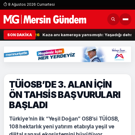
⏱ 8 Ağustos 2026 Cumartesi
 yaralı
07:26
Kaza anı kameraya yansımıştı: Yaşadığı dehşet anları
SON DAKİKA
TÜİOSB’DE 3. ALAN İÇİN
ÖN TAHSİS BAŞVURULARI
BAŞLADI
Türkiye’nin ilk “Yeşil Doğan” OSB’si TÜİOSB,
108 hektarlık yeni yatırım etabıyla yeşil ve
dijital sanayi ekosistemini büyütüyor.