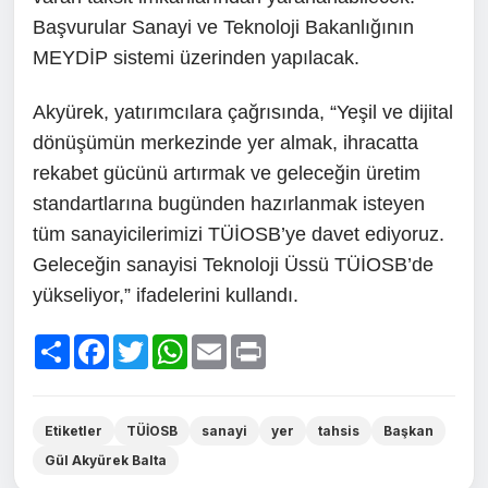
Başvurular Sanayi ve Teknoloji Bakanlığının
MEYDİP sistemi üzerinden yapılacak.
Akyürek, yatırımcılara çağrısında, “Yeşil ve dijital
dönüşümün merkezinde yer almak, ihracatta
rekabet gücünü artırmak ve geleceğin üretim
standartlarına bugünden hazırlanmak isteyen
tüm sanayicilerimizi TÜİOSB’ye davet ediyoruz.
Geleceğin sanayisi Teknoloji Üssü TÜİOSB’de
yükseliyor,” ifadelerini kullandı.
Paylaş
Facebook
Twitter
WhatsApp
Email
Print
Etiketler
TÜİOSB
sanayi
yer
tahsis
Başkan
Gül Akyürek Balta