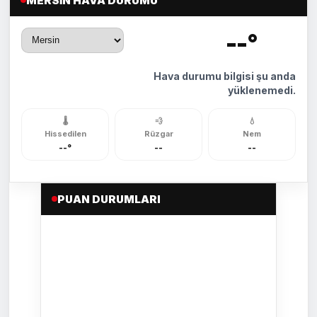
MERSIN HAVA DURUMU
--°
🌡️
Hava durumu bilgisi şu anda
yüklenemedi.
🌡️
💨
💧
Hissedilen
Rüzgar
Nem
--°
--
--
PUAN DURUMLARI