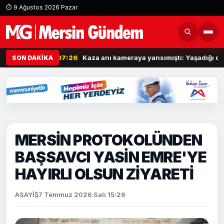
⏱ 9 Ağustos 2026 Pazar
ı: 5 yaralı
07:26
Kaza anı kameraya yansımıştı: Yaşadığı dehşet anl
SON DAKİKA
MERSİN PROTOKOLÜNDEN
BAŞSAVCI YASİN EMRE'YE
HAYIRLI OLSUN ZİYARETİ
ASAYİŞ
7 Temmuz 2026 Salı 15:26