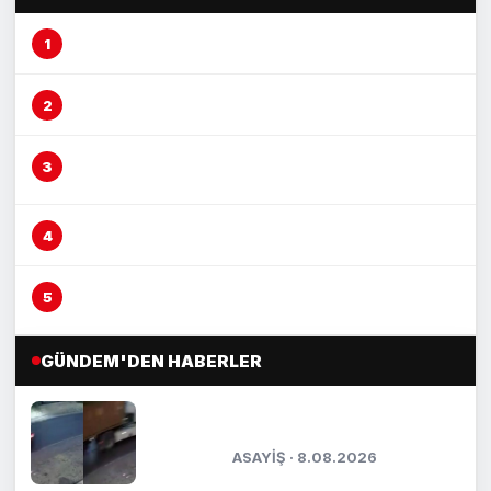
Mersin’de şeftali üreticisi alarm veriyor
Mersin’de fırın çalışanına otomobil çarptı
Vicdansız sürücü ‘kasten öldürmeye
teşebbüs’ suçundan tutuklandı
Mersin’de yağmur suyu altyapısı güçleniyor
Boğazına lokma kaçan vatandaşı Heimlich
manevrası kurtardı
GÜNDEM'DEN HABERLER
Mersin’de tırın çarptığı araç
metrelerce sürüklendi
ASAYİŞ · 8.08.2026