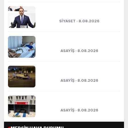
Kıratlı: "Terörsüz Türkiye, kardeşlik
ve güçlü gelecek demektir"
SİYASET · 8.08.2026
Kaza anı kameraya yansımıştı:
Yaşadığı dehşet anlarını anlattı
ASAYİŞ · 8.08.2026
Otomobil park halindeki araca çarptı:
5 yaralı
ASAYİŞ · 8.08.2026
Kasten öldürmeye teşebbüs şüphelisi
tutuklandı
ASAYİŞ · 8.08.2026