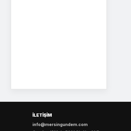
İLETIŞIM
info@mersingundem.com