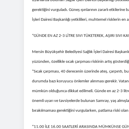
uyarılarda bulunan Sağlık İşleri Dairesi Başkanlığı yetkili
gerektiğini vurguladı. Güneş ışınlarının zararlı etkilerine b
İşleri Dairesi Başkanlığı yetkilileri, muhtemel risklerin e
"GÜNDE EN AZ 2-3 LİTRE SIVI TÜKETEREK, AŞIRI SIVI K
Mersin Büyükşehir Belediyesi Sağlık İşleri Dairesi Başkan
yüzünden, özellikle sıcak çarpması riskinin artış gösterdiği
"Sıcak çarpması, 40 derecenin üzerinde ateş, çarpıntı, bu
durumda bazı koruyucu önlemler alınması gerekir. Vatand
mümkün olduğunca dikkat edilmeli. Günde en az 2-3 litre 
önemli uyarı ve tavsiyelerde bulunan Samray, yaş almışlar
bırakılmaması gerektiğini vurgularken, patlama riski olan 
"11.00 İLE 16.00 SAATLERİ ARASINDA MÜMKÜNSE G