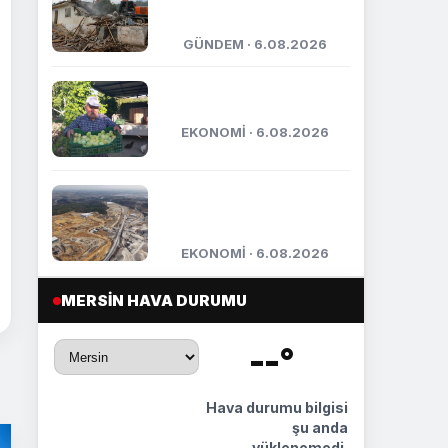
ve metruk yapılar
yıkılıyor
GÜNDEM · 6.08.2026
Mut’ta incir hasadı
başladı
EKONOMİ · 6.08.2026
TÜİOSB’den sanayicilere
200 bin metrekarelik yeni
yatırım...
EKONOMİ · 6.08.2026
MERSIN HAVA DURUMU
--°
🌡️
Hava durumu bilgisi
şu anda
yüklenemedi.