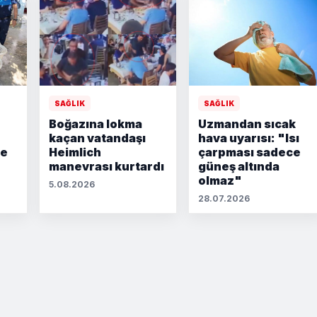
SAĞLIK
SAĞLIK
Boğazına lokma
Uzmandan sıcak
kaçan vatandaşı
hava uyarısı: "Isı
le
Heimlich
çarpması sadece
manevrası kurtardı
güneş altında
olmaz"
5.08.2026
28.07.2026