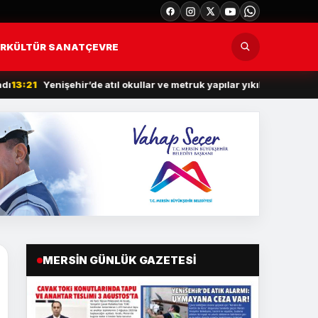
R
KÜLTÜR SANAT
ÇEVRE
1
Yenişehir’de atıl okullar ve metruk yapılar yıkılıyor
12:30
TÜİOSB’d
MERSIN GÜNLÜK GAZETESI