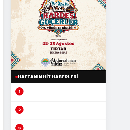
HAFTANIN HIT HABERLERI
Mersin’de şeftali üreticisi alarm
veriyor
Çocuğu döven şüphelinin
savunması pes dedirtti
Çocuğu darp eden şüpheli