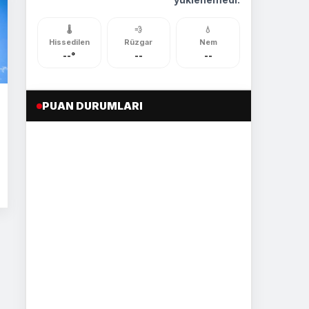
🌡️
💨
💧
Hissedilen
Rüzgar
Nem
--°
--
--
PUAN DURUMLARI