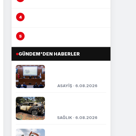
adliyeye sevk edildi
Çocuğu yerden yere vurarak
darp etti, şüpheli yakalandı
Otomobil yayaya çarptı, kaza anı
kameraya yansıdı
GÜNDEM'DEN HABERLER
Mersin’de uyuşturucuya
geçit yok, bir haftada 17
tutuklama
ASAYİŞ · 6.08.2026
Orman ekipleri, yanan
otomobili görüp
söndürdü
SAĞLIK · 6.08.2026
Yenişehir’de atıl okullar