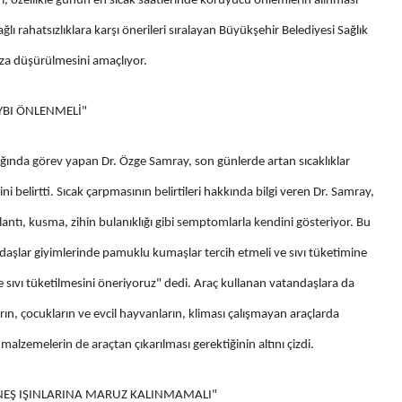
leri, özellikle günün en sıcak saatlerinde koruyucu önlemlerin alınması
ağlı rahatsızlıklara karşı önerileri sıralayan Büyükşehir Belediyesi Sağlık
n aza düşürülmesini amaçlıyor.
AYBI ÖNLENMELİ"
lığında görev yapan Dr. Özge Samray, son günlerde artan sıcaklıklar
ni belirtti. Sıcak çarpmasının belirtileri hakkında bilgi veren Dr. Samray,
lantı, kusma, zihin bulanıklığı gibi semptomlarla kendini gösteriyor. Bu
aşlar giyimlerinde pamuklu kumaşlar tercih etmeli ve sıvı tüketimine
sıvı tüketilmesini öneriyoruz" dedi. Araç kullanan vatandaşlara da
ın, çocukların ve evcil hayvanların, kliması çalışmayan araçlarda
malzemelerin de araçtan çıkarılması gerektiğinin altını çizdi.
ÜNEŞ IŞINLARINA MARUZ KALINMAMALI"