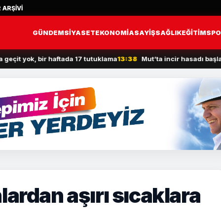
 ARŞİVİ
GÜNDEM
SİYASET
EKONOMİ
ASAYİŞ
SAĞLIK
EĞİTİM
SPO
k, bir haftada 17 tutuklama
13:38
Mut’ta incir hasadı başladı
13:2
ardan aşırı sıcaklara