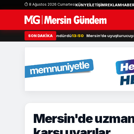
⏱ 8 Ağustos 2026 Cumartesi
KÜNYE
İLETİŞİM
REKLAM
HABER
an otomobili görüp söndürdü
13:50
Mersin’de uyuşturucuya geçit yo
SON DAKİKA
Mersin'de uzmanl
karşı uyarılar